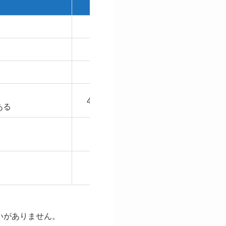
広さ
2
42m
2
42m
2
45m
2
45／42m
ある
2
84m
2
210m
いがありません。